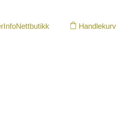
r
Info
Nettbutikk
Handlekurv