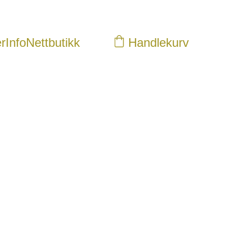
r
Info
Nettbutikk
Handlekurv