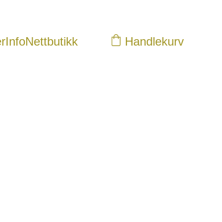
r
Info
Nettbutikk
Handlekurv