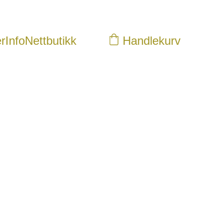
r
Info
Nettbutikk
Handlekurv